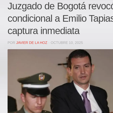
Local
Juzgado de Bogotá revocó
Deportes
condicional a Emilio Tapia
JUDICIAL
ÁREA METROPOLITANA
captura inmediata
REGIONAL
DEPARTAMENTAL
POR
JAVIER DE LA HOZ
· OCTUBRE 10, 2025
Internacional
OPINIÓN
Contactenos
facebook
Twitter
Instagram
Registro ISSN: 2711-3299