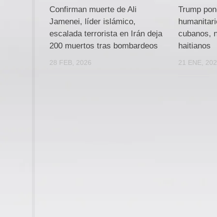
Confirman muerte de Ali
Trump pone
Jamenei, líder islámico,
humanitari
escalada terrorista en Irán deja
cubanos, 
200 muertos tras bombardeos
haitianos
28 FEB, 2026
21 ENE, 20