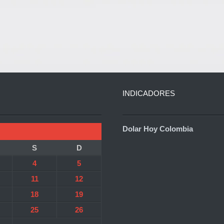
INDICADORES
Dolar Hoy Colombia
S
D
4
5
11
12
18
19
25
26