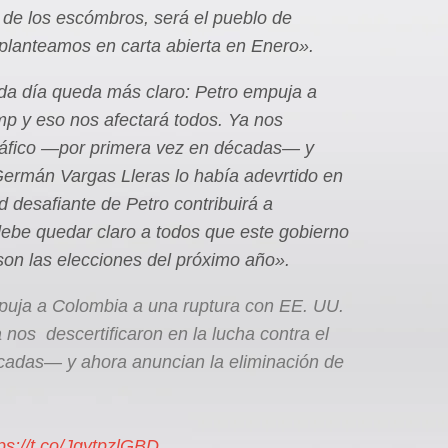
 de los escómbros, será el pueblo de
 planteamos en carta abierta en Enero».
a día queda más claro: Petro empuja a
mp y eso nos afectará todos. Ya nos
otráfico —por primera vez en décadas— y
Germán Vargas Lleras lo había adevrtido en
d desafiante de Petro contribuirá a
debe quedar claro a todos que este gobierno
 son las elecciones del próximo año».
puja a Colombia a una ruptura con EE. UU.
 nos descertificaron en la lucha contra el
cadas— y ahora anuncian la eliminación de
ps://t.co/JgytpzlGBD