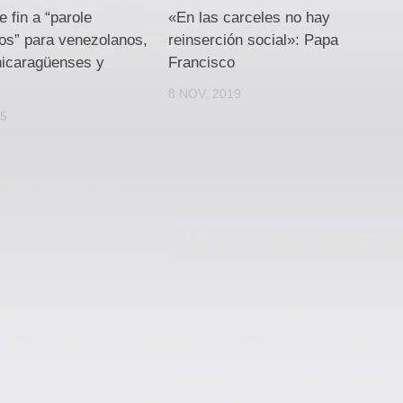
 fin a “parole
«En las carceles no hay
os” para venezolanos,
reinserción social»: Papa
nicaragüenses y
Francisco
8 NOV, 2019
25