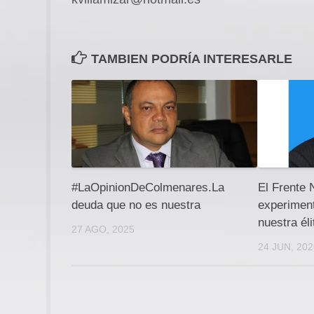
TAMBIEN PODRÍA INTERESARLE
#LaOpinionDeColmenares.La
El Frente 
deuda que no es nuestra
experiment
nuestra éli
27 AGO, 2025
24 JUN, 20