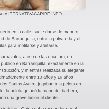
chivo ALTERNATIVACARIBE.INFO
quería en la calle, suele darse de manera
ad de Barranquilla, entre la polvareda y el
las para motilarse y afeitarse.
 carnavales, a eso de las once am, un
 público en Barranquilla, exactamente en la
strucción, y mientras realizaba su elegante
oximadamente entre 18 años y 19 años
 dos Santos Aveiro, jugaban a la pelota en
, la pelota golpeó la mano del barbero,
onó una grave lesión al cliente.
ón jurídica ¿Quién debe responder por el