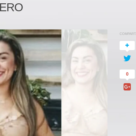
BERO
COMPART
0