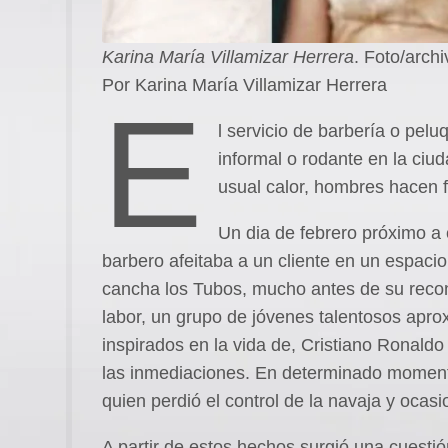
Karina María Villamizar Herrera
. Foto/ar
Por Karina María Villamizar Herrera
E
l servicio de barbería o pelu
informal o rodante en la ciud
usual calor, hombres hacen fi
Un dia de febrero próximo a
barbero afeitaba a un cliente en un espacio
cancha los Tubos, mucho antes de su recon
labor, un grupo de jóvenes talentosos apr
inspirados en la vida de, Cristiano Ronaldo
las inmediaciones. En determinado momento
quien perdió el control de la navaja y ocasi
A partir de estos hechos surgió una cuesti