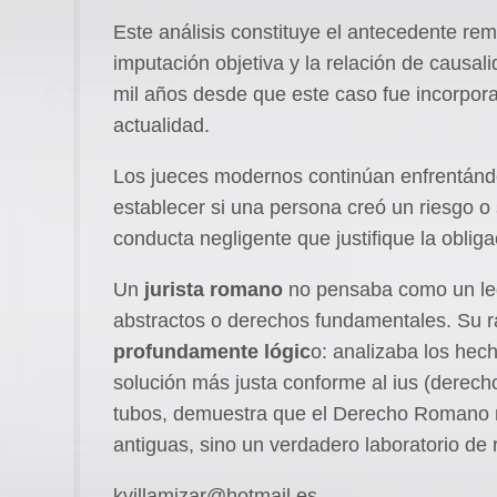
Este análisis constituye el antecedente rem
imputación objetiva y la relación de causa
mil años desde que este caso fue incorpora
actualidad.
Los jueces modernos continúan enfrentánd
establecer si una persona creó un riesgo o s
conducta negligente que justifique la oblig
Un
jurista romano
no pensaba como un leg
abstractos o derechos fundamentales. Su 
profundamente lógic
o: analizaba los hec
solución más justa conforme al ius (derecho
tubos, demuestra que el Derecho Romano n
antiguas, sino un verdadero laboratorio de 
kvillamizar@hotmail.es