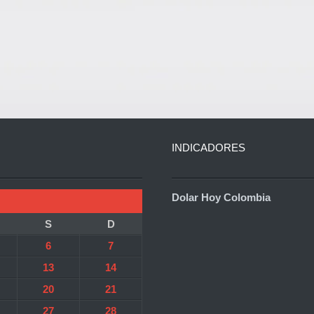
INDICADORES
Dolar Hoy Colombia
S
D
6
7
13
14
20
21
27
28