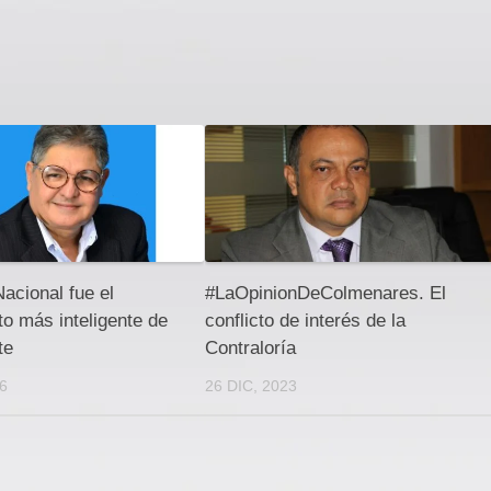
Nacional fue el
#LaOpinionDeColmenares. El
o más inteligente de
conflicto de interés de la
te
Contraloría
26
26 DIC, 2023