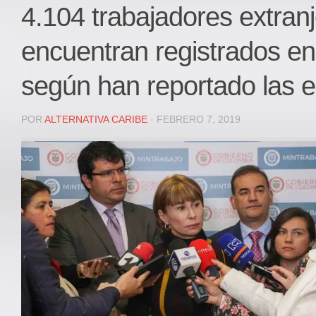
Local
4.104 trabajadores extran
Deportes
encuentran registrados e
JUDICIAL
ÁREA METROPOLITANA
según han reportado las 
REGIONAL
DEPARTAMENTAL
POR
ALTERNATIVA CARIBE
· FEBRERO 7, 2019
Internacional
OPINIÓN
Contactenos
facebook
Twitter
Instagram
Registro ISSN: 2711-3299