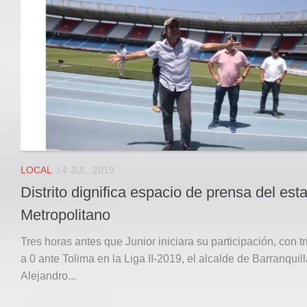
Local
Deportes
JUDICIAL
ÁREA METROPOLITANA
REGIONAL
DEPARTAMENTAL
Internacional
OPINIÓN
LOCAL
14 JUL, 2019
Contactenos
Distrito dignifica espacio de prensa del est
facebook
Metropolitano
Twitter
Tres horas antes que Junior iniciara su participación, con tr
Instagram
a 0 ante Tolima en la Liga II-2019, el alcalde de Barranquil
Alejandro...
Registro ISSN: 2711-3299