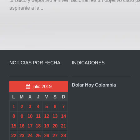
turístico y deportivo a nivel nacional, es un objetivo claro p
aspirante a la...
NOTICIAS POR FECHA
INDICADORES
Dolar Hoy Colombia
julio 2019
L
M
X
J
V
S
D
1
2
3
4
5
6
7
8
9
10
11
12
13
14
15
16
17
18
19
20
21
22
23
24
25
26
27
28