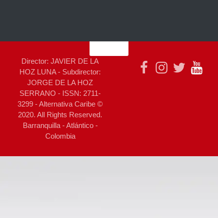
Director: JAVIER DE LA
HOZ LUNA - Subdirector:
JORGE DE LA HOZ
SERRANO - ISSN: 2711-
3299 - Alternativa Caribe ©
2020. All Rights Reserved.
Barranquilla - Atlántico -
Colombia