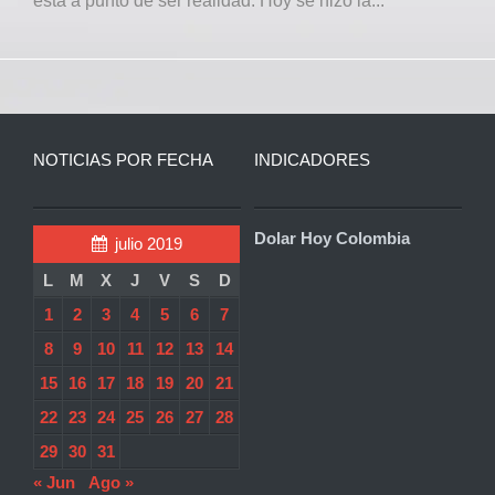
está a punto de ser realidad. Hoy se hizo la...
NOTICIAS POR FECHA
INDICADORES
Dolar Hoy Colombia
julio 2019
L
M
X
J
V
S
D
1
2
3
4
5
6
7
8
9
10
11
12
13
14
15
16
17
18
19
20
21
22
23
24
25
26
27
28
29
30
31
« Jun
Ago »