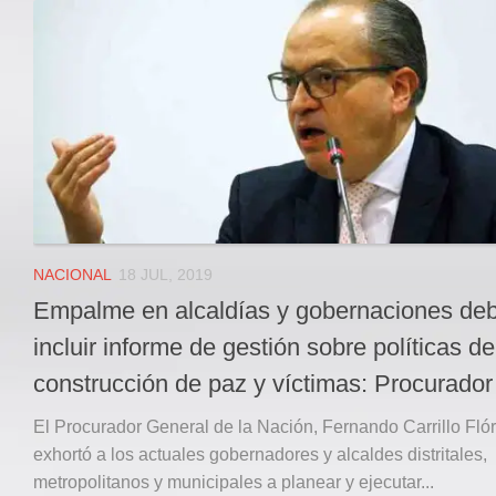
Local
Deportes
JUDICIAL
ÁREA METROPOLITANA
REGIONAL
DEPARTAMENTAL
Internacional
OPINIÓN
NACIONAL
18 JUL, 2019
Contactenos
Empalme en alcaldías y gobernaciones de
facebook
incluir informe de gestión sobre políticas de
Twitter
construcción de paz y víctimas: Procurador
Instagram
El Procurador General de la Nación, Fernando Carrillo Flór
Registro ISSN: 2711-3299
exhortó a los actuales gobernadores y alcaldes distritales,
metropolitanos y municipales a planear y ejecutar...