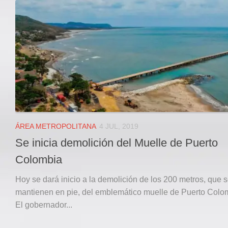
Local
Deportes
JUDICIAL
ÁREA METROPOLITANA
REGIONAL
DEPARTAMENTAL
Internacional
OPINIÓN
ÁREA METROPOLITANA
4 JUL, 2019
Contactenos
Se inicia demolición del Muelle de Puerto
facebook
Colombia
Twitter
Hoy se dará inicio a la demolición de los 200 metros, que 
Instagram
mantienen en pie, del emblemático muelle de Puerto Colo
El gobernador...
Registro ISSN: 2711-3299