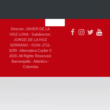
Director: JAVIER DE LA
HOZ LUNA - Subdirector:
JORGE DE LA HOZ
SERRANO - ISSN: 2711-
3299 - Alternativa Caribe ©
2020. All Rights Reserved.
Barranquilla - Atlántico -
Colombia