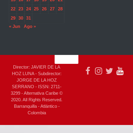
22
23
24
25
26
27
28
29
30
31
« Jun
Ago »
Director: JAVIER DE LA
HOZ LUNA - Subdirector:
JORGE DE LA HOZ
SERRANO - ISSN: 2711-
3299 - Alternativa Caribe ©
2020. All Rights Reserved.
Barranquilla - Atlántico -
Colombia