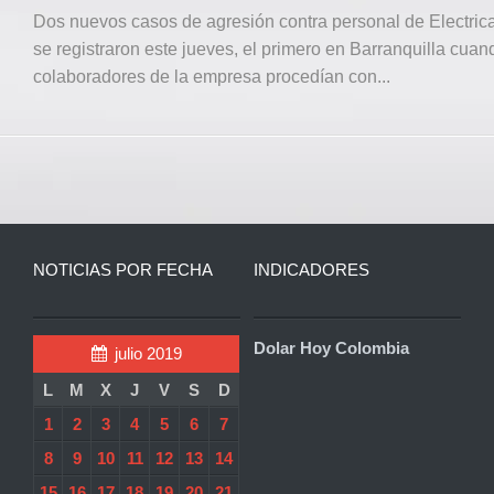
Dos nuevos casos de agresión contra personal de Electric
se registraron este jueves, el primero en Barranquilla cuan
colaboradores de la empresa procedían con...
NOTICIAS POR FECHA
INDICADORES
Dolar Hoy Colombia
julio 2019
L
M
X
J
V
S
D
1
2
3
4
5
6
7
8
9
10
11
12
13
14
15
16
17
18
19
20
21