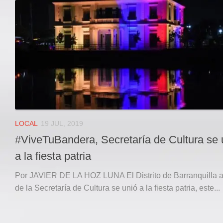
Local
Deportes
JUDICIAL
ÁREA METROPOLITANA
REGIONAL
DEPARTAMENTAL
Internacional
OPINIÓN
LOCAL
19 JUL, 2019
Contactenos
#ViveTuBandera, Secretaría de Cultura se
facebook
a la fiesta patria
Twitter
Por JAVIER DE LA HOZ LUNA El Distrito de Barranquilla a
Instagram
de la Secretaría de Cultura se unió a la fiesta patria, este...
Registro ISSN: 2711-3299