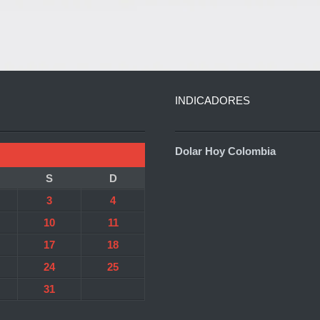
INDICADORES
Dolar Hoy Colombia
S
D
3
4
10
11
17
18
24
25
31