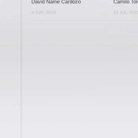
David Name Cardozo
Camilo To
4 JUN, 2019
23 JUL, 201