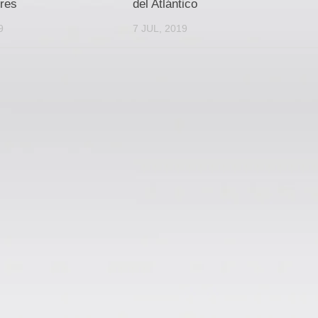
rres
del Atlántico
9
7 JUL, 2019