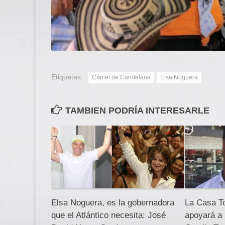
Etiquetas:
Cárcel de Candelaria
Elsa Noguera
TAMBIEN PODRÍA INTERESARLE
Elsa Noguera, es la gobernadora
La Casa T
que el Atlántico necesita: José
apoyará a 