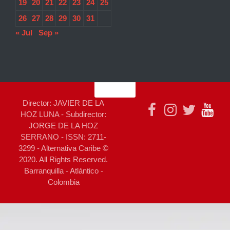
19
20
21
22
23
24
25
26
27
28
29
30
31
« Jul
Sep »
Director: JAVIER DE LA
HOZ LUNA - Subdirector:
JORGE DE LA HOZ
SERRANO - ISSN: 2711-
3299 - Alternativa Caribe ©
2020. All Rights Reserved.
Barranquilla - Atlántico -
Colombia