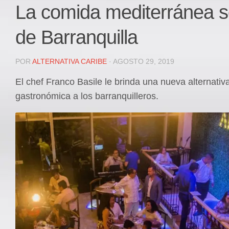
Local
La comida mediterránea 
Deportes
de Barranquilla
JUDICIAL
ÁREA METROPOLITANA
POR
ALTERNATIVA CARIBE
· AGOSTO 29, 2019
REGIONAL
El chef Franco Basile le brinda una nueva alternativ
DEPARTAMENTAL
gastronómica a los barranquilleros.
Internacional
OPINIÓN
Contactenos
facebook
Twitter
Instagram
Registro ISSN: 2711-3299