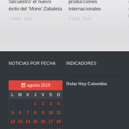
Secuestro’ el nuevo
producciones
éxito del ‘Mono’ Zabaleta
internacionales
1 MAR, 2024
2 JUN, 2022
NOTICIAS POR FECHA
INDICADORES
Dolar Hoy Colombia
agosto 2019
L
M
X
J
V
S
D
1
2
3
4
5
6
7
8
9
10
11
12
13
14
15
16
17
18