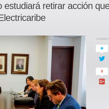
 estudiará retirar acción qu
lectricaribe
COMPART
0