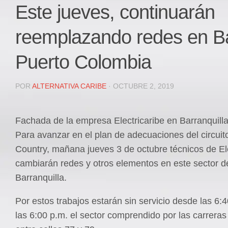
Local
Este jueves, continuarán
Deportes
reemplazando redes en Ba
JUDICIAL
ÁREA METROPOLITANA
Puerto Colombia
REGIONAL
DEPARTAMENTAL
POR
ALTERNATIVA CARIBE
· OCTUBRE 2, 2019
Internacional
OPINIÓN
Fachada de la empresa Electricaribe en Barranquilla
Contactenos
Para avanzar en el plan de adecuaciones del circuito
Country, mañana jueves 3 de octubre técnicos de Ele
facebook
cambiarán redes y otros elementos en este sector de
Twitter
Barranquilla.
Instagram
Por estos trabajos estarán sin servicio desde las 6:
Registro ISSN: 2711-3299
las 6:00 p.m. el sector comprendido por las carreras