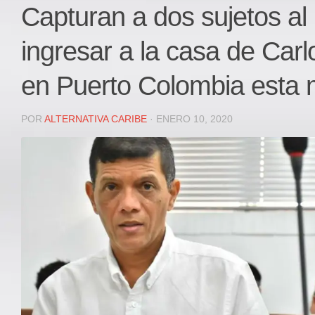
Local
Capturan a dos sujetos al 
Deportes
ingresar a la casa de Carl
JUDICIAL
ÁREA METROPOLITANA
en Puerto Colombia esta
REGIONAL
DEPARTAMENTAL
POR
ALTERNATIVA CARIBE
· ENERO 10, 2020
Internacional
OPINIÓN
Contactenos
facebook
Twitter
Instagram
Registro ISSN: 2711-3299