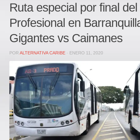
Local
Ruta especial por final del
Deportes
Profesional en Barranquill
JUDICIAL
ÁREA METROPOLITANA
Gigantes vs Caimanes
REGIONAL
DEPARTAMENTAL
POR
ALTERNATIVA CARIBE
· ENERO 11, 2020
Internacional
OPINIÓN
Contactenos
facebook
Twitter
Instagram
Registro ISSN: 2711-3299