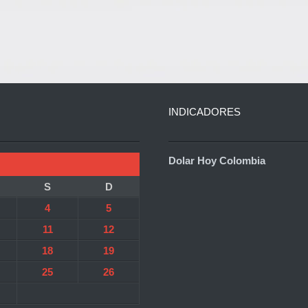
INDICADORES
Dolar Hoy Colombia
S
D
4
5
11
12
18
19
25
26