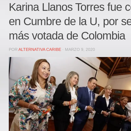
Local
Karina Llanos Torres fue
Deportes
en Cumbre de la U, por se
JUDICIAL
ÁREA METROPOLITANA
más votada de Colombia
REGIONAL
DEPARTAMENTAL
POR
ALTERNATIVA CARIBE
· MARZO 9, 2020
Internacional
OPINIÓN
Contactenos
facebook
Twitter
Instagram
Registro ISSN: 2711-3299