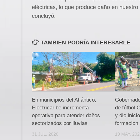
eléctricas, lo que produce daño en nuestr
concluyó.
TAMBIEN PODRÍA INTERESARLE
En municipios del Atlántico,
Gobernado
Electricaribe incrementa
de fútbol 
operativa para atender daños
y dio inici
sectorizados por lluvias
formación
31 JUL, 2020
19 MAY, 20