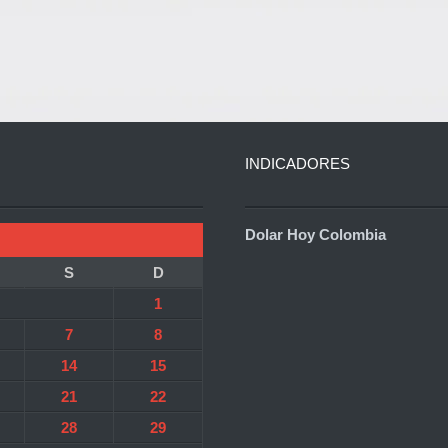
INDICADORES
Dolar Hoy Colombia
S
D
1
7
8
14
15
21
22
28
29