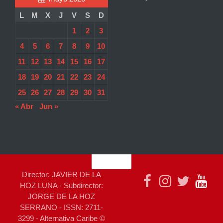
L
M
X
J
V
S
D
1
2
3
4
5
6
7
8
9
10
11
12
13
14
15
16
17
18
19
20
21
22
23
24
25
26
27
28
29
30
31
« Abr
Jun »
Director: JAVIER DE LA
HOZ LUNA - Subdirector:
JORGE DE LA HOZ
SERRANO - ISSN: 2711-
3299 - Alternativa Caribe ©