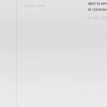
abril la e
25 MAY, 2020
el coronav
25 FEB, 20