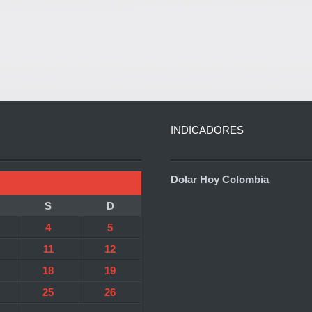
INDICADORES
Dolar Hoy Colombia
S
D
4
5
11
12
18
19
25
26