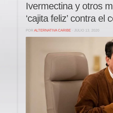
Ivermectina y otros 
‘cajita feliz’ contra e
POR
ALTERNATIVA CARIBE
· JULIO 13, 2020