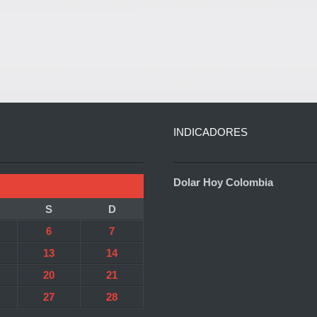
INDICADORES
Dolar Hoy Colombia
S
D
6
7
13
14
20
21
27
28