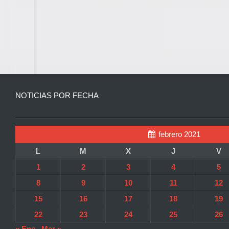
NOTICIAS POR FECHA
febrero 2021
L
M
X
J
V
1
2
3
4
5
8
9
10
11
12
15
16
17
18
19
22
23
24
25
26
« Ene
Mar »