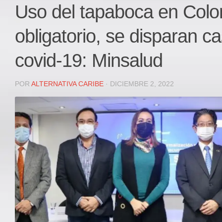
Local
Uso del tapaboca en Colo
Deportes
obligatorio, se disparan c
JUDICIAL
ÁREA METROPOLITANA
covid-19: Minsalud
REGIONAL
DEPARTAMENTAL
POR
ALTERNATIVA CARIBE
· DICIEMBRE 2, 2022
Internacional
OPINIÓN
Contactenos
facebook
Twitter
Instagram
Registro ISSN: 2711-3299