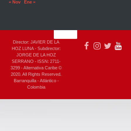
« Nov
Ene »
Director: JAVIER DE LA
HOZ LUNA - Subdirector:
JORGE DE LA HOZ
SERRANO - ISSN: 2711-
3299 - Alternativa Caribe ©
2020. All Rights Reserved.
Barranquilla - Atlántico -
Colombia