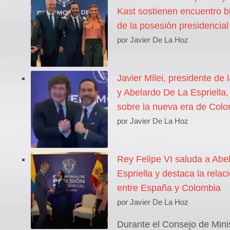
Kast sostienen encuentro bi
de la posesión presidencial
por Javier De La Hoz
Javier Milei, presidente de 
y Abelardo De La Espriella
sobre la nueva era de Col
por Javier De La Hoz
Rey Felipe VI saluda a Abe
Espriella y destaca la relaci
entre España y Colombia
por Javier De La Hoz
Durante el Consejo de Mini