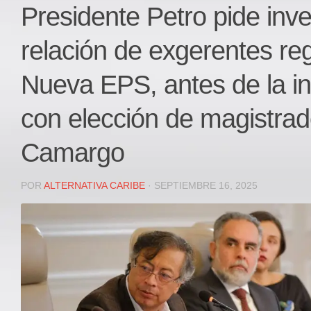
Local
Presidente Petro pide inve
Deportes
relación de exgerentes re
JUDICIAL
ÁREA METROPOLITANA
Nueva EPS, antes de la in
REGIONAL
con elección de magistrad
DEPARTAMENTAL
Internacional
Camargo
OPINIÓN
Contactenos
POR
ALTERNATIVA CARIBE
· SEPTIEMBRE 16, 2025
facebook
Twitter
Instagram
Registro ISSN: 2711-3299