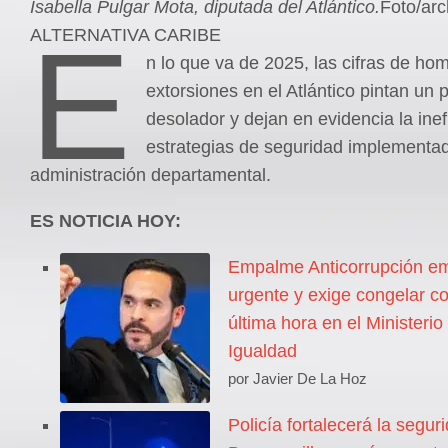
Isabella Pulgar Mota, diputada del Atlántico.
Foto/arc
E
ALTERNATIVA CARIBE
n lo que va de 2025, las cifras de hom
extorsiones en el Atlántico pintan un
desolador y dejan en evidencia la inef
estrategias de seguridad implementad
administración departamental.
ES NOTICIA HOY:
Empalme Anticorrupción emi
urgente y exige congelar co
última hora en el Ministerio
Igualdad
por Javier De La Hoz
Policía fortalecerá la segur