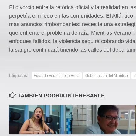
El divorcio entre la retórica oficial y la realidad en la
perpetúa el miedo en las comunidades. El Atlántico 
más anuncios rimbombantes: necesita una estrategia
que enfrente el problema de raíz. Mientras Verano in
enfoques fallidos, la violencia seguirá cobrando vid
la sangre continuará tiñendo las calles del departam
Etiquetas:
Eduardo Verano de la Rosa
Gobernación del Atlántico
I
TAMBIEN PODRÍA INTERESARLE