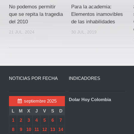
No podemos permitir
Para la academia:
que se repita la tragedia
Elementos inamovibles
del 2010
de las inhabilidades
21 JUL, 2024
30 JUL, 2019
NOTICIAS POR FECHA
INDICADORES
Dolar Hoy Colombia
septiembre 2025
L
M
X
J
V
S
D
1
2
3
4
5
6
7
8
9
10
11
12
13
14