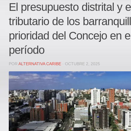
Local
El presupuesto distrital y el
Deportes
tributario de los barranquil
JUDICIAL
ÁREA METROPOLITANA
prioridad del Concejo en el
REGIONAL
período
DEPARTAMENTAL
Internacional
POR
ALTERNATIVA CARIBE
· OCTUBRE 2, 2025
OPINIÓN
Contactenos
facebook
Twitter
Instagram
Registro ISSN: 2711-3299