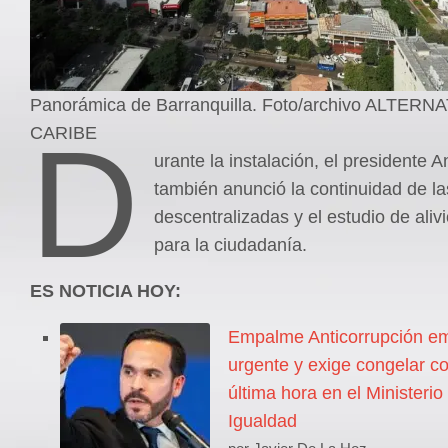
Panorámica de Barranquilla. Foto/archivo ALTERN
D
CARIBE
urante la instalación, el presidente A
también anunció la continuidad de l
descentralizadas y el estudio de alivi
para la ciudadanía.
ES NOTICIA HOY:
Empalme Anticorrupción emi
urgente y exige congelar co
última hora en el Ministerio
Igualdad