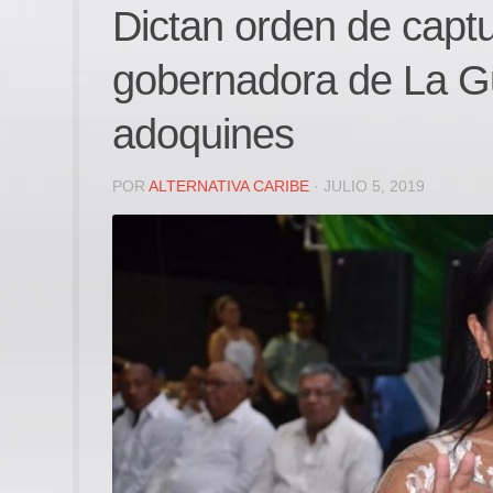
Dictan orden de captu
gobernadora de La Gu
adoquines
POR
ALTERNATIVA CARIBE
· JULIO 5, 2019