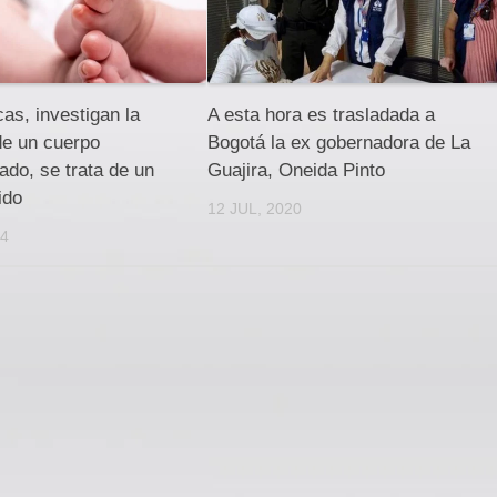
as, investigan la
A esta hora es trasladada a
de un cuerpo
Bogotá la ex gobernadora de La
do, se trata de un
Guajira, Oneida Pinto
ido
12 JUL, 2020
24