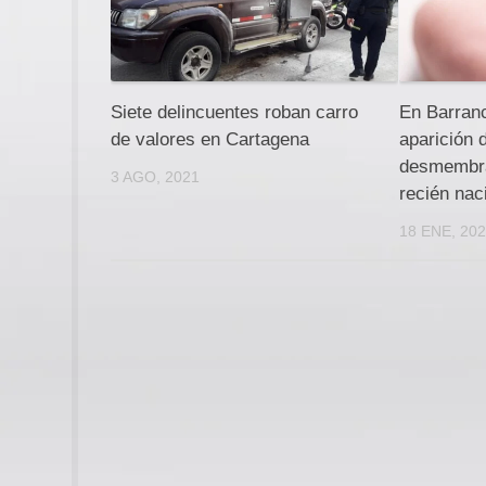
Siete delincuentes roban carro
En Barranc
de valores en Cartagena
aparición 
desmembra
3 AGO, 2021
recién nac
18 ENE, 20