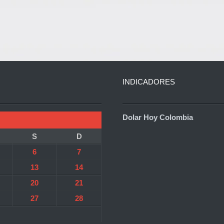
INDICADORES
Dolar Hoy Colombia
S
D
6
7
13
14
20
21
27
28