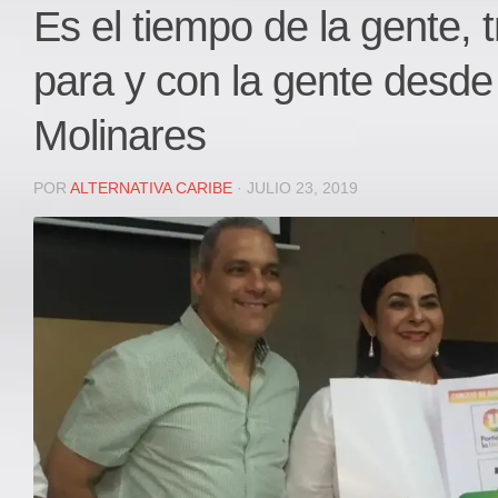
Local
Es el tiempo de la gente, 
Deportes
para y con la gente desde
JUDICIAL
ÁREA METROPOLITANA
Molinares
REGIONAL
DEPARTAMENTAL
POR
ALTERNATIVA CARIBE
· JULIO 23, 2019
Internacional
OPINIÓN
Contactenos
facebook
Twitter
Instagram
Registro ISSN: 2711-3299