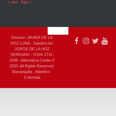
« Jun
Ago »
Director: JAVIER DE LA
HOZ LUNA - Subdirector:
JORGE DE LA HOZ
SERRANO - ISSN: 2711-
3299 - Alternativa Caribe ©
2020. All Rights Reserved.
Barranquilla - Atlántico -
Colombia