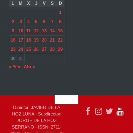
L
M
X
J
V
S
D
1
2
3
4
5
6
7
8
9
10
11
12
13
14
15
16
17
18
19
20
21
22
23
24
25
26
27
28
29
30
31
« Feb
Abr »
Director: JAVIER DE LA
HOZ LUNA - Subdirector:
JORGE DE LA HOZ
SERRANO - ISSN: 2711-