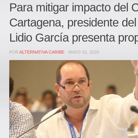
Local
Para mitigar impacto del 
Deportes
Cartagena, presidente de
JUDICIAL
ÁREA METROPOLITANA
Lidio García presenta pro
REGIONAL
DEPARTAMENTAL
POR
ALTERNATIVA CARIBE
· MAYO 15, 2020
Internacional
OPINIÓN
Contactenos
facebook
Twitter
Instagram
Registro ISSN: 2711-3299