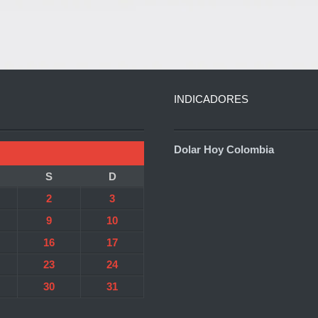
INDICADORES
Dolar Hoy Colombia
S
D
2
3
9
10
16
17
23
24
30
31