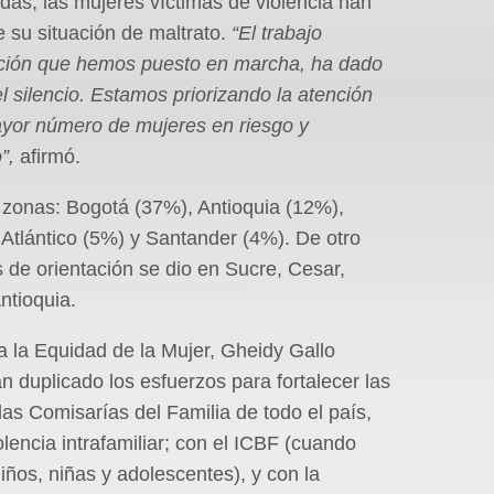
das, las mujeres víctimas de violencia han
e su situación de maltrato.
“El trabajo
acción que hemos puesto en marcha, ha dado
l silencio. Estamos priorizando la atención
yor número de mujeres en riesgo y
”,
afirmó.
 zonas: Bogotá (37%), Antioquia (12%),
Atlántico (5%) y Santander (4%). De otro
s de orientación se dio en Sucre, Cesar,
ntioquia.
a la Equidad de la Mujer, Gheidy Gallo
duplicado los esfuerzos para fortalecer las
las Comisarías del Familia de todo el país,
olencia intrafamiliar; con el ICBF (cuando
ños, niñas y adolescentes), y con la