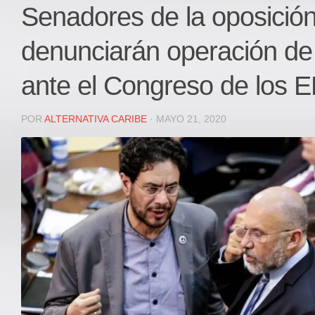
Local
Senadores de la oposició
Deportes
denunciarán operación de
JUDICIAL
ÁREA METROPOLITANA
ante el Congreso de los
REGIONAL
DEPARTAMENTAL
POR
ALTERNATIVA CARIBE
· MAYO 21, 2020
Internacional
OPINIÓN
Contactenos
facebook
Twitter
Instagram
Registro ISSN: 2711-3299