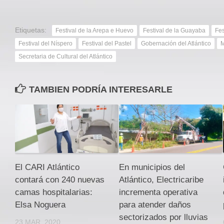
Etiquetas:
Festival de la Arepa e Huevo
Festival de la Guayaba
Fes
Festival del Níspero
Festival del Pastel
Gobernación del Atlántico
M
Secretaria de Cultural del Atlántico
TAMBIEN PODRÍA INTERESARLE
El CARI Atlántico
En municipios del
contará con 240 nuevas
Atlántico, Electricaribe
camas hospitalarias:
incrementa operativa
Elsa Noguera
para atender daños
sectorizados por lluvias
23 MAR, 2020