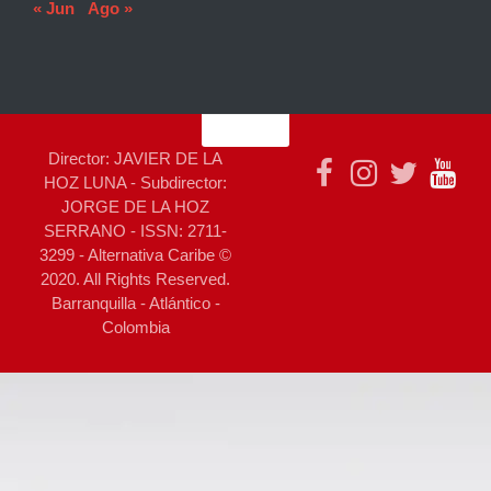
« Jun
Ago »
Director: JAVIER DE LA
HOZ LUNA - Subdirector:
JORGE DE LA HOZ
SERRANO - ISSN: 2711-
3299 - Alternativa Caribe ©
2020. All Rights Reserved.
Barranquilla - Atlántico -
Colombia