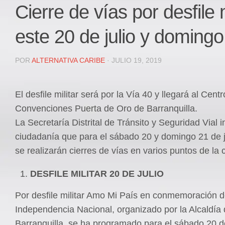
Local
Cierre de vías por desfile m
Deportes
este 20 de julio y domingo
JUDICIAL
ÁREA METROPOLITANA
POR
ALTERNATIVA CARIBE
· JULIO 19, 2019
REGIONAL
DEPARTAMENTAL
El desfile militar será por la Vía 40 y llegará al Cent
Internacional
Convenciones Puerta de Oro de Barranquilla.
OPINIÓN
La Secretaría Distrital de Tránsito y Seguridad Vial i
Contactenos
ciudadanía que para el sábado 20 y domingo 21 de j
facebook
se realizarán cierres de vías en varios puntos de la 
Twitter
DESFILE MILITAR 20 DE JULIO
Instagram
Por desfile militar Amo Mi País en conmemoración d
Registro ISSN: 2711-3299
Independencia Nacional, organizado por la Alcaldía
Barranquilla, se ha programado para el sábado 20 de