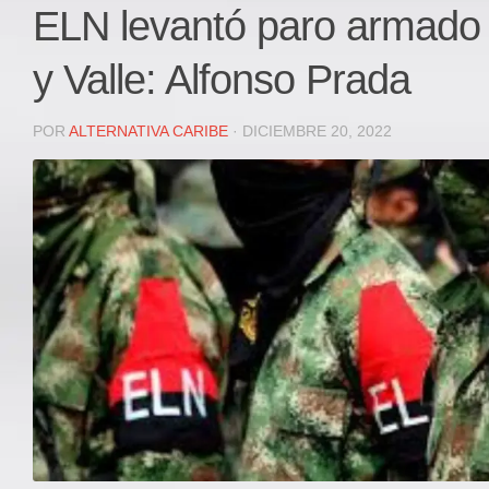
Local
ELN levantó paro armado
Deportes
y Valle: Alfonso Prada
JUDICIAL
ÁREA METROPOLITANA
POR
ALTERNATIVA CARIBE
· DICIEMBRE 20, 2022
REGIONAL
DEPARTAMENTAL
Internacional
OPINIÓN
Contactenos
facebook
Twitter
Instagram
Registro ISSN: 2711-3299