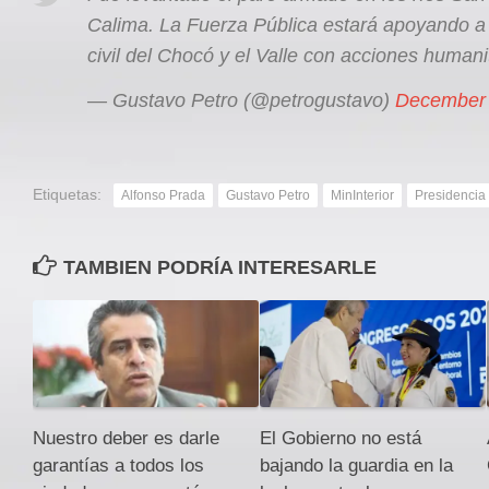
Calima. La Fuerza Pública estará apoyando a 
civil del Chocó y el Valle con acciones humani
— Gustavo Petro (@petrogustavo)
December 
Etiquetas:
Alfonso Prada
Gustavo Petro
MinInterior
Presidencia
TAMBIEN PODRÍA INTERESARLE
Nuestro deber es darle
El Gobierno no está
garantías a todos los
bajando la guardia en la