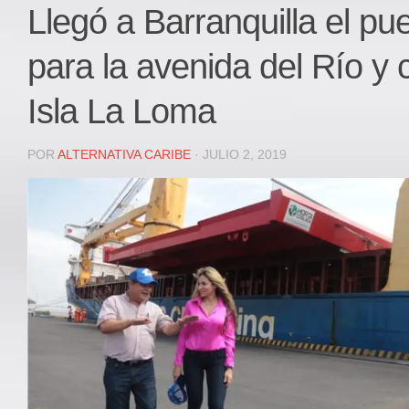
Local
Llegó a Barranquilla el pu
Deportes
para la avenida del Río y 
JUDICIAL
ÁREA METROPOLITANA
Isla La Loma
REGIONAL
DEPARTAMENTAL
POR
ALTERNATIVA CARIBE
· JULIO 2, 2019
Internacional
OPINIÓN
Contactenos
facebook
Twitter
Instagram
Registro ISSN: 2711-3299