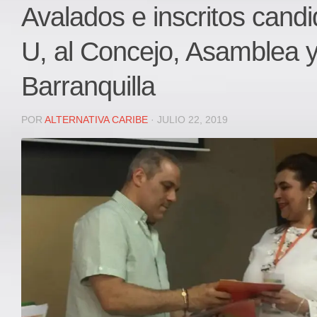
Local
Avalados e inscritos candi
Deportes
U, al Concejo, Asamblea 
JUDICIAL
ÁREA METROPOLITANA
Barranquilla
REGIONAL
DEPARTAMENTAL
POR
ALTERNATIVA CARIBE
· JULIO 22, 2019
Internacional
OPINIÓN
Contactenos
facebook
Twitter
Instagram
Registro ISSN: 2711-3299