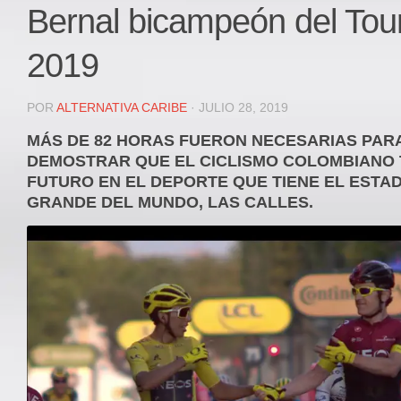
Local
Bernal bicampeón del Tou
Deportes
2019
JUDICIAL
ÁREA METROPOLITANA
POR
ALTERNATIVA CARIBE
· JULIO 28, 2019
REGIONAL
MÁS DE 82 HORAS FUERON NECESARIAS PAR
DEPARTAMENTAL
DEMOSTRAR QUE EL CICLISMO COLOMBIANO 
Internacional
FUTURO EN EL DEPORTE QUE TIENE EL ESTA
GRANDE DEL MUNDO, LAS CALLES.
OPINIÓN
Contactenos
facebook
Twitter
Instagram
Registro ISSN: 2711-3299